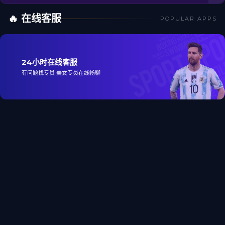
🔥 在线客服
POPULAR APPS
24小时在线客服
有问题找专员 美女专员在线畅聊